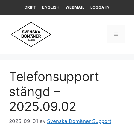
Hoppa
DRIFT
ENGLISH
WEBMAIL
LOGGA IN
till
innehåll
Meny
Telefonsupport
stängd –
2025.09.02
2025-09-01
av
Svenska Domäner Support